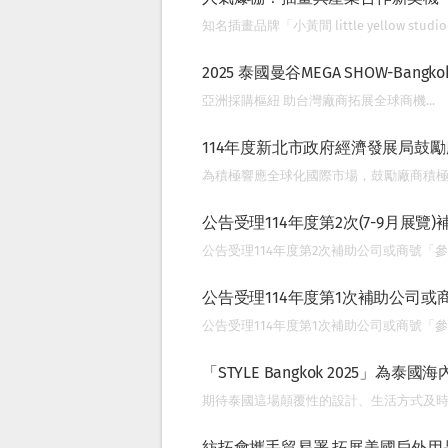
知名插畫品牌「小黃間 little yellow stu
2025 泰國曼谷MEGA SHOW-Ban
亞洲採購樞紐 助台灣廠商拓展全球商機...
114年度新北市政府經濟發展局鼓勵廠
為積極響應全球化國際市場，鼓勵廠商積極組
公告受理114年度第2次(7-9月展
公告受理114年度第2次補助公司或商號「參
公告受理114年度第1次補助公司或
公告受理114年度第1次補助公司或商號「參
「STYLE Bangkok 2025」為
期待泰國這場顛覆性的設計、生活方式及時尚
紡拓會攜手貿易署 拓展美國戶外用品市