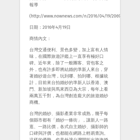
報導
(http://www.nownews.com/n/2016/04/19/2069054)
日期：2016年4月19日
商情內文：
台灣交通便利、景色多變，加上富有人情
味，在國際旅遊評鑑上一直享有極好口
碑。近年來，除了一般團客、背包客之
外，也有許多即將結婚的準新人來台，穿
著婚紗遊台灣，玩到哪、拍到哪。根據統
計，目前來台拍婚紗的準新人以香港、澳
門、新加坡與馬來西亞為大宗，每年上看
兩萬五千對，為台灣創造龐大的旅遊婚紗
商機。
台灣的婚紗、攝影產業非常成熟，幾乎每
個縣市都有「婚紗一條街」，讓新人一路
逛、一路比價，各式自主婚紗、攝影師的
口碑與評價，也都能在網路上輕易查詢。
這樣的優勢，也意外讓台灣開拓出跨海婚