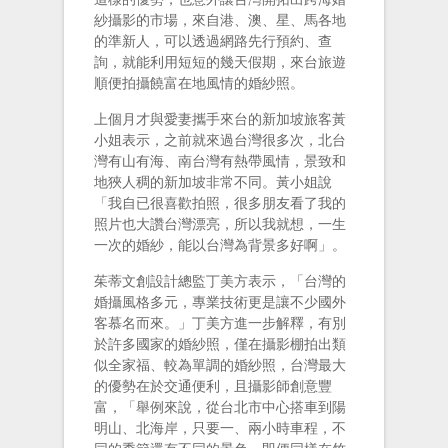
紗攝影的市場，來自港、澳、星、馬各地
的準新人，可以透過網路先行預約、查
詢，就能利用短短的幾天假期，來台旅遊
順便拍攝饒富在地風情的婚紗照。
上個月才與愛妻攜手來台的新加坡旅客黃
小姐表示，之前就來過台灣很多次，北台
灣有山有海、南台灣有熱帶風情，景致和
地狹人稠的新加坡非常不同。黃小姐說
「我自已很喜歡拍照，很多朋友看了我的
照片也大讚台灣漂亮，所以我就想，一生
一次的婚紗，能以台灣為背景多好啊」。
茱蒂文創設計總監丁美方表示，「台灣的
婚攝風格多元，專業技術更是讓不少國外
客慕名而來。」丁美方進一步解釋，有別
於許多國家的婚紗照，僅在攝影棚拍出類
似全家福、較為單調的婚紗照，台灣最大
的優勢在於交通便利，且攝影師創意豐
富，「舉例來說，從台北市中心搭車到陽
明山、北海岸，只要一、兩小時車程，不