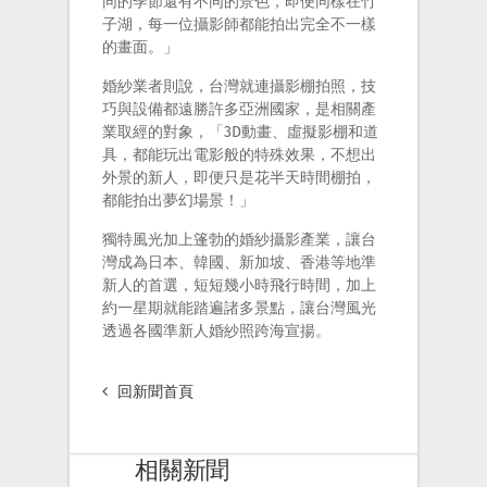
同的季節還有不同的景色，即便同樣在竹
子湖，每一位攝影師都能拍出完全不一樣
的畫面。」
婚紗業者則說，台灣就連攝影棚拍照，技
巧與設備都遠勝許多亞洲國家，是相關產
業取經的對象，「3D動畫、虛擬影棚和道
具，都能玩出電影般的特殊效果，不想出
外景的新人，即便只是花半天時間棚拍，
都能拍出夢幻場景！」
獨特風光加上篷勃的婚紗攝影產業，讓台
灣成為日本、韓國、新加坡、香港等地準
新人的首選，短短幾小時飛行時間，加上
約一星期就能踏遍諸多景點，讓台灣風光
透過各國準新人婚紗照跨海宣揚。
回新聞首頁
相關新聞